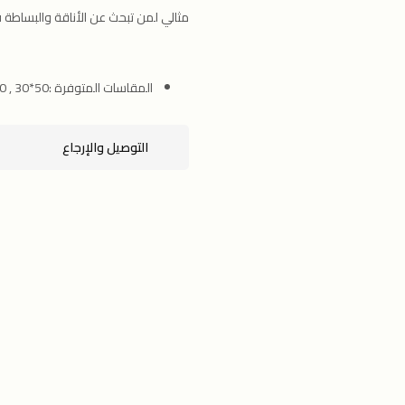
مثالي لمن تبحث عن الأناقة والبساطة في آ
المقاسات المتوفرة :50*30 , 90*50 ,140*70
التوصيل والإرجاع