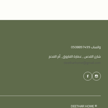
واتساب 0508897499
شارع القدس , عمارة الفاروق , أم الفحم
deetharhome@gmail.com
© DEETHAR HOME