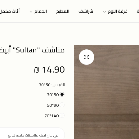
ة
غرفة النوم
شراشف
المطبخ
الحمام
أثاث مكمل
مناشف "Sultan" أبيض
14.90 ₪
Regular
price
القياس:
50*30
50*30
90*50
140*70