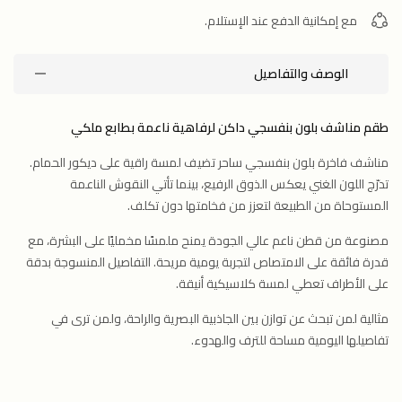
مع إمكانية الدفع عند الإستلام.
الوصف والتفاصيل
طقم مناشف بلون بنفسجي داكن لرفاهية ناعمة بطابع ملكي
مناشف فاخرة بلون بنفسجي ساحر تضيف لمسة راقية على ديكور الحمام.
تدرّج اللون الغني يعكس الذوق الرفيع، بينما تأتي النقوش الناعمة
المستوحاة من الطبيعة لتعزز من فخامتها دون تكلف.
مصنوعة من قطن ناعم عالي الجودة يمنح ملمسًا مخمليًا على البشرة، مع
قدرة فائقة على الامتصاص لتجربة يومية مريحة. التفاصيل المنسوجة بدقة
على الأطراف تعطي لمسة كلاسيكية أنيقة.
مثالية لمن تبحث عن توازن بين الجاذبية البصرية والراحة، ولمن ترى في
تفاصيلها اليومية مساحة للترف والهدوء.