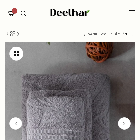
0
الرئيسية
/
مناشف "Geo" بنفسجي