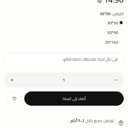
price
القياس:
50*30
50*30
90*50
140*70
أضف إلى السلة
توصيل سريع خلال
2-5 أيام
.