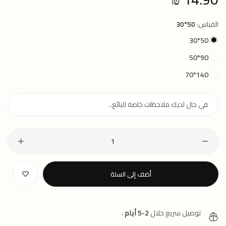
price
القياس:
50*30
50*30
90*50
140*70
أضف إلى السلة
توصيل سريع خلال
2-5 أيام
.