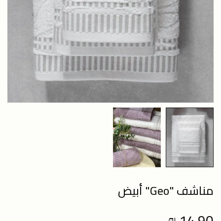
مناشف "Geo" أبيض
14.90 ₪
Regular