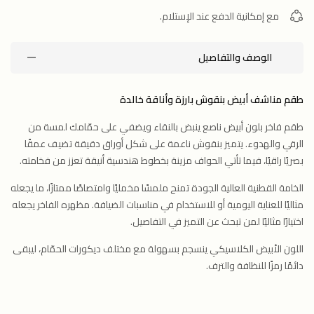
مع إمكانية الدفع عند الإستلام.
الوصف والتفاصيل
طقم مناشف أبيض بنقوش بارزة وأناقة خالدة
طقم فاخر بلون أبيض ناصع ينبض بالنقاء ويضفي على حمّامك لمسة من
الرقي والهدوء. يتميز بنقوش ناعمة على شكل أوراق دقيقة تضيف عمقًا
بصريًا راقيًا، فيما تأتي الحواف مزينة بخطوط هندسية أنيقة تعزز من فخامته.
الخامة القطنية العالية الجودة تمنح ملمسًا مخمليًا وامتصاصًا ممتازًا، ما يجعله
مثاليًا للعناية اليومية أو للاستخدام في مناسبات الضيافة. مظهره الفاخر يجعله
اختيارًا مثاليًا لمن تبحث عن التميز في التفاصيل.
اللون الأبيض الكلاسيكي ينسجم بسهولة مع مختلف ديكورات الحمّام، ليبقى
دائمًا رمزًا للنظافة والترف.