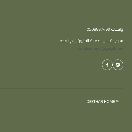
واتساب 0508897499
شارع القدس , عمارة الفاروق , أم الفحم
deetharhome@gmail.com
© DEETHAR HOME