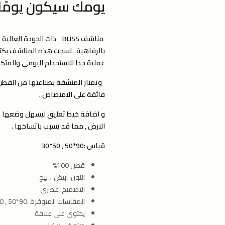
يومك سيكون يومًا ج
مناشف BLISS ذات الجودة ا
بالرفاهية . نسجت هذه المناشف بكثا
عملية جدا للاستخدام اليومي والمتكر
فائقة على الامتصاص .
و اضافة خيط تعليق ليسهل وضعها عل
الارض , مما قد يسبب باتساخها .
قياس :90*50 , 50*30
قطن 100%
اللون: ابيض ، بيج
التصميم: عصري
المقاسات المتوفرة :90*50 , 50*30
يحتوي على علاقة