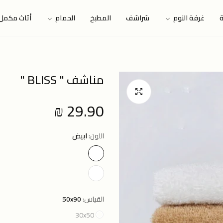
ة
غرفة النوم
شراشف
المطبخ
الحمام
أثاث مكمل
مناشف " BLISS "
29.90 ₪
Regular
price
اللون:
ابيض
القياس:
50x90
30x50