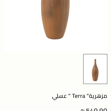
مزهرية" Terra " عسلي
549.90 ₪
Regular