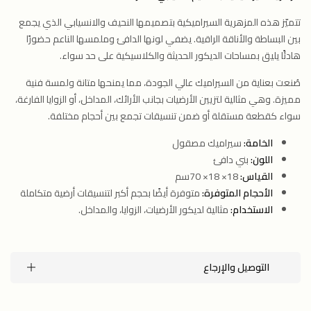
تتميّز هذه المزهرية السيراميكية بتصميمها النحيف والانسيابي الذي يجمع
بين البساطة والأناقة الراقية. يضفي لونها الدافئ وملمسها الناعم حضورًا
هادئًا يليق بمساحات الديكور الحديثة والكلاسيكية على حد سواء.
صُنعت بعناية من السيراميك عالي الجودة، مما يمنحها متانة ولمسة فنية
مميزة. وهي مثالية لتزيين الأرضيات بجانب الأرائك، المداخل، أو الزوايا الفارغة،
سواء كقطعة مستقلة أو ضمن تنسيقات تجمع بين أحجام مختلفة.
الخامة:
سيراميك مصقول
اللون:
بني دافئ
القياس:
18× 18× 70سم
الأحجام المتوفرة:
متوفرة أيضًا بحجم أكبر لتنسيقات أرضية متكاملة
الاستخدام:
مثالية لديكور الأرضيات، الزوايا، والمداخل.
التوصيل والإرجاع