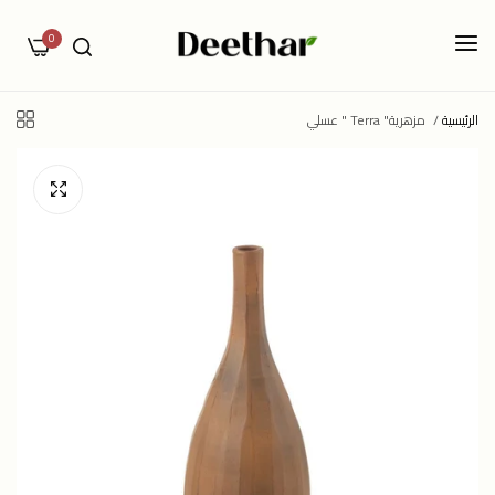
0
الرئيسية
/
مزهرية" Terra " عسلي