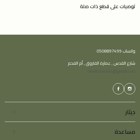
توصيات على قطع ذات صلة
واتساب 0508897499
شارع القدس , عمارة الفاروق , أم الفحم
deetharhome@gmail.com
ديثار
مساعدة