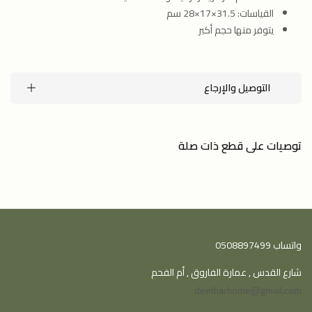
القياسات: 31.5×17×28 سم
يتوفر منها حجم أكبر
التوصيل والإرجاع
توصيات على قطع ذات صلة
واتساب 0508897499
شارع القدس , عمارة الفاروق , أم الفحم
deetharhome@gmail.com