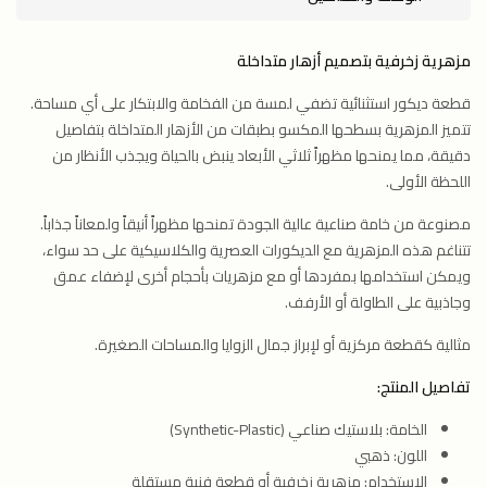
مزهرية زخرفية بتصميم أزهار متداخلة
قطعة ديكور استثنائية تضفي لمسة من الفخامة والابتكار على أي مساحة.
تتميز المزهرية بسطحها المكسو بطبقات من الأزهار المتداخلة بتفاصيل
دقيقة، مما يمنحها مظهراً ثلاثي الأبعاد ينبض بالحياة ويجذب الأنظار من
اللحظة الأولى.
مصنوعة من خامة صناعية عالية الجودة تمنحها مظهراً أنيقاً ولمعاناً جذاباً.
تتناغم هذه المزهرية مع الديكورات العصرية والكلاسيكية على حد سواء،
ويمكن استخدامها بمفردها أو مع مزهريات بأحجام أخرى لإضفاء عمق
وجاذبية على الطاولة أو الأرفف.
مثالية كقطعة مركزية أو لإبراز جمال الزوايا والمساحات الصغيرة.
تفاصيل المنتج:
الخامة: بلاستيك صناعي (Synthetic-Plastic)
اللون: ذهبي
الاستخدام: مزهرية زخرفية أو قطعة فنية مستقلة