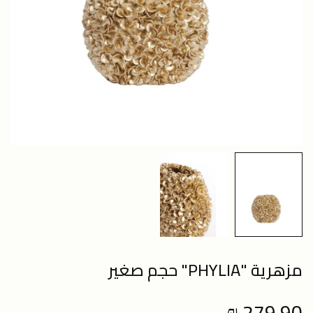
مزهرية "PHYLIA" حجم صغير
279.90 ₪
Regular