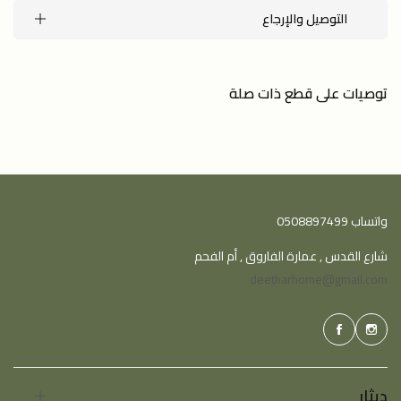
التوصيل والإرجاع
توصيات على قطع ذات صلة
واتساب 0508897499
شارع القدس , عمارة الفاروق , أم الفحم
deetharhome@gmail.com
ديثار