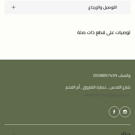
التوصيل والإرجاع
توصيات على قطع ذات صلة
واتساب 0508897499
شارع القدس , عمارة الفاروق , أم الفحم
deetharhome@gmail.com
ديثار