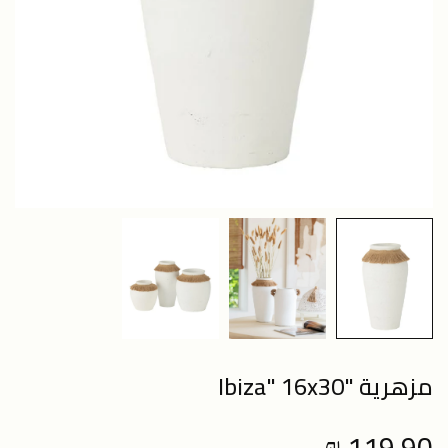
مزهرية "Ibiza" 16x30
119.90 ₪
Regular