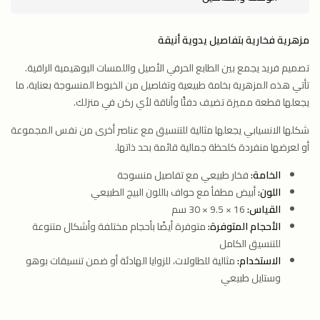
مزهرية فخارية بتفاصيل يدوية أنيقة
تصميم فريد يجمع بين الطابع الحرفي الأصيل واللمسات البوهيمية الراقية.
تأتي هذه المزهرية بخامة طبيعية وتفاصيل من الخيوط المنسوجة بعناية، ما
يجعلها قطعة مميزة تضيف دفئًا وأناقة لأي ركن في منزلك.
شكلها الانسيابي يجعلها مثالية للتنسيق مع عناصر أخرى من نفس المجموعة
أو لعرضها منفردة كلحظة جمالية قائمة بحد ذاتها.
الخامة:
فخار طبيعي مع تفاصيل منسوجة
اللون:
أبيض مطفأ مع حواف باللون البيج الطبيعي
القياس:
16 × 9.5 × 30 سم
الأحجام المتوفرة:
متوفرة أيضًا بأحجام مختلفة وأشكال متنوعة
للتنسيق الكامل
الاستخدام:
مثالية للطاولات، للزوايا الهادئة أو ضمن تنسيقات بوهو
وستايل طبيعي