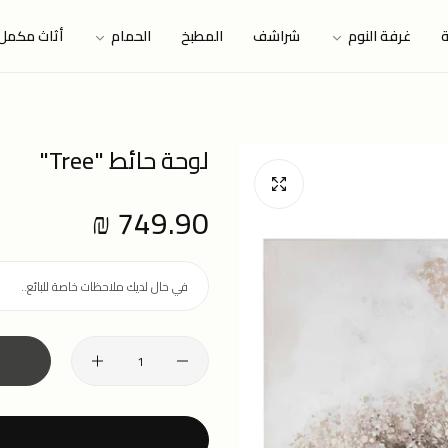
ة
غرفة النوم
شراشف
المطبخ
الحمام
أثاث مكمل
لوحة حائط "Tree"
749.90 ₪
Regular
price