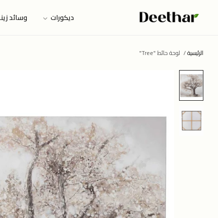
ديكورات
وسائد زين
الرئيسية
/
لوحة حائط "Tree"