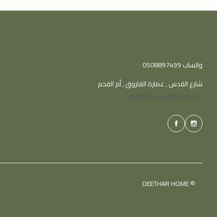
واتساب 0508897499
شارع القدس , عمارة الفاروق , أم الفحم
deetharhome@gmail.com
© DEETHAR HOME