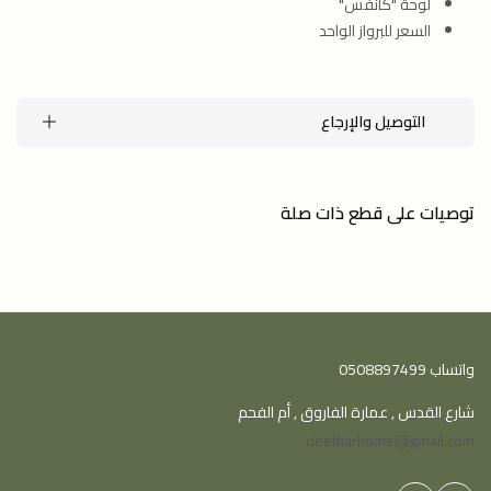
لوحة "كانفس"
السعر للبرواز الواحد
التوصيل والإرجاع
توصيات على قطع ذات صلة
واتساب 0508897499
شارع القدس , عمارة الفاروق , أم الفحم
deetharhome@gmail.com