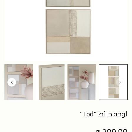
لوحة حائط "Tod"
299.90 ₪
Regular