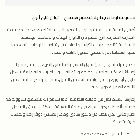
مجموعة لوحات جدارية بتصميم هندسي – توازن فني أنيق
أضفي لمسة من الحداثة والتوازن البصري إلى مساحتكِ مع هذه المجموعة
الجدارية العصرية، التي تجمع بين الألوان الهادئة والتصاميم الهندسية
المتناغمة. تتناغم الدرجات الترابية والحيادية في تفاصيل اللوحات الثلاث، مما
يخلق انسجامًا بصريًا يضفي شعورًا بالراحة والدفء.
تصميمها مستوحى من فنون النسيج والملمس الطبيعي، مما يمنحها
إحساسًا فريدًا بالتفاصيل الدقيقة والأصالة. سواء اخترتِ تعليقها معًا بشكل
طولي أو توزيعها في زوايا مختلفة من المنزل، ستجدينها تضيف لمسة من
الأناقة العصرية دون تكلف.
إطارها البسيط يعزز من جمالية التصميم، مما يسمح لكِ بتنسيقها بسهولة مع
مختلف أنماط الديكور، سواء في غرفة المعيشة، المكتب، أو حتى المدخل.
اختيار مثالي لمن تبحث عن ديكور هادئ ومميز يعكس ذوقًا راقيًا ولمسات
فنية متجددة.
القياس : 52.5x52.5x4.5