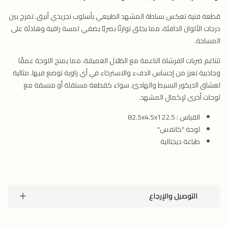
قطعة فنية تعكس بساطة المشهد الطبيعي بأسلوب تجريدي أنيق. تمزج بين
درجات الألوان الدافئة، مما يخلق توازنًا بصريًا يضفي لمسة راقية وهادئة على
المساحة.
تتناغم ضربات الفرشاة الناعمة مع الظلال العميقة، مما يمنح اللوحة عمقًا
وجاذبية تعزز من إحساس الدفء والاسترخاء في أي زاوية توضع فيها. مثالية
لعشاق الديكور البسيط والهادئ، سواء كقطعة مستقلة أو منسقة مع
لوحات أخرى لإكمال المشهد.
القياس : 82.5x4.5x122.5
لوحة "كانفس"
طباعة ديجتالية
التوصيل والإرجاع