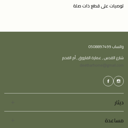
توصيات على قطع ذات صلة
واتساب 0508897499
شارع القدس , عمارة الفاروق , أم الفحم
deetharhome@gmail.com
ديثار
مساعدة