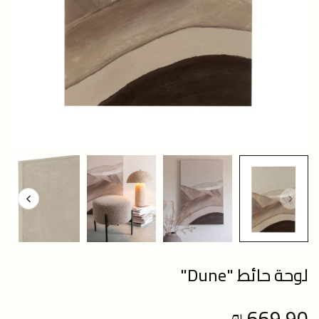
لوحة حائط "Dune"
669.90 ₪
Regular