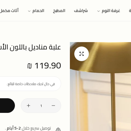
ة
غرفة النوم
شراشف
المطبخ
الحمام
أثاث مكمل
علبة مناديل باللون الأ
119.90 ₪
Regular
price
توصيل سريع خلال
2-5 أيام
.