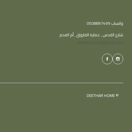
واتساب 0508897499
شارع القدس , عمارة الفاروق , أم الفحم
deetharhome@gmail.com
© DEETHAR HOME