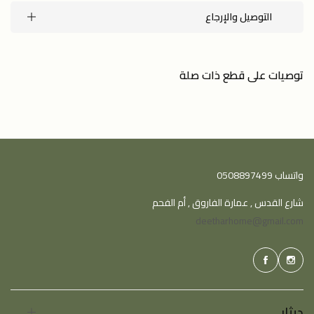
التوصيل والإرجاع
توصيات على قطع ذات صلة
واتساب 0508897499
شارع القدس , عمارة الفاروق , أم الفحم
deetharhome@gmail.com
ديثار