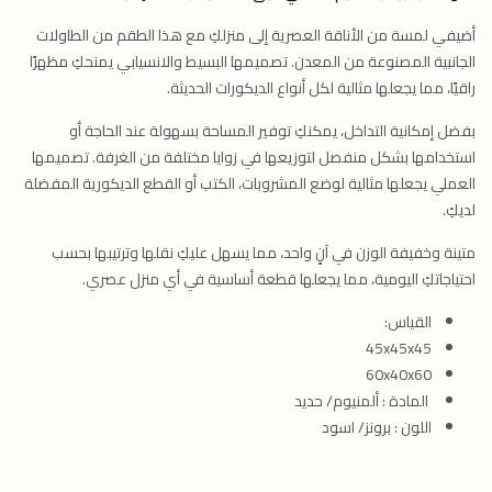
أضيفي لمسة من الأناقة العصرية إلى منزلكِ مع هذا الطقم من الطاولات
الجانبية المصنوعة من المعدن. تصميمها البسيط والانسيابي يمنحكِ مظهرًا
راقيًا، مما يجعلها مثالية لكل أنواع الديكورات الحديثة.
بفضل إمكانية التداخل، يمكنكِ توفير المساحة بسهولة عند الحاجة أو
استخدامها بشكل منفصل لتوزيعها في زوايا مختلفة من الغرفة. تصميمها
العملي يجعلها مثالية لوضع المشروبات، الكتب أو القطع الديكورية المفضلة
لديكِ.
متينة وخفيفة الوزن في آنٍ واحد، مما يسهل عليكِ نقلها وترتيبها بحسب
احتياجاتكِ اليومية، مما يجعلها قطعة أساسية في أي منزل عصري.
القياس:
45x45x45
60x40x60
المادة : ألمنيوم/ حديد
اللون : برونز/ اسود