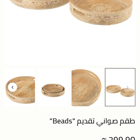
طقم صواني تقديم "Beads"
299.90 ₪
Regular