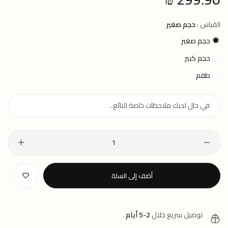
price
القياس :
حجم صغير
حجم صغير
حجم كبير
طقم
أضف إلى السلة
توصيل سريع خلال
2-5 أيام
.