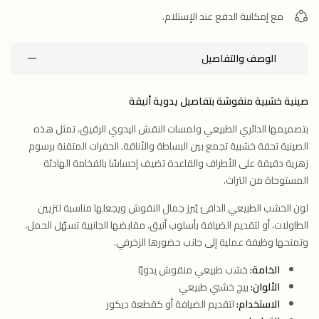
مع إمكانية الدفع عند الإستلام.
الوصف والتفاصيل
صينية خشبية منقوشة بتفاصيل يدوية أنيقة
بتصميمها الدائري الطبيعي ولمسات النقش اليدوي الرقيق، تمثل هذه
الصينية تحفة خشبية تجمع بين البساطة والأناقة. الحفرات المتقنة برسوم
زهرية دقيقة على الأطراف والقاعدة تضيف إحساسًا بالفخامة الهادئة
المستوحاة من التراث.
لون الخشب الطبيعي الدافئ يُبرز جمال النقوش ويجعلها مناسبة لتزيين
الطاولات، أو لتقديم الضيافة بأسلوب أنيق. مقابضها الجانبية تسهّل الحمل،
وتمنحها وظيفة عملية إلى جانب حضورها الزخرفي.
الخامة:
خشب طبيعي منقوش يدويًا
الألوان:
بيج خشبي طبيعي
الاستخدام:
لتقديم الضيافة أو كقطعة ديكور