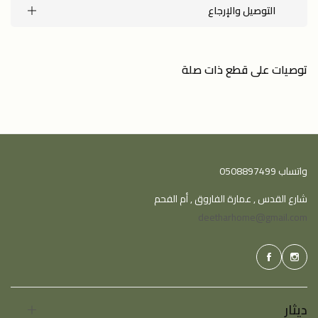
التوصيل والإرجاع
توصيات على قطع ذات صلة
واتساب 0508897499
شارع القدس , عمارة الفاروق , أم الفحم
deetharhome@gmail.com
ديثار