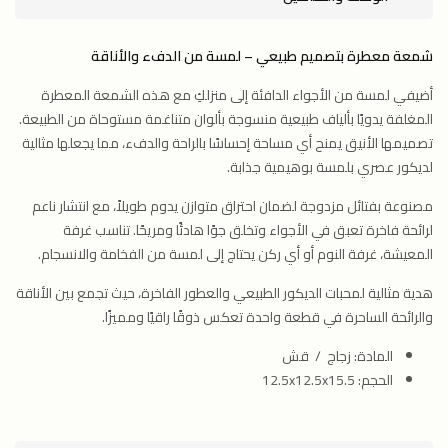
شمعة معطرة بتصميم طبيعي – لمسة من الدفء والأناقة
أضيفي لمسة من الأجواء الدافئة إلى منزلكِ مع هذه الشمعة المعطرة
المغلفة يدويًا بألياف طبيعية منسوجة بألوان متناغمة مستوحاة من الطبيعة.
تصميمها الأنيق يمنح أي مساحة إحساسًا بالراحة والدفء، مما يجعلها مثالية
لديكور عصري بلمسة بوهيمية جذابة.
مصنوعة بفتائل مزدوجة لضمان احتراق متوازن يدوم طويلاً، مع انتشار ناعم
لرائحة فاخرة تعبق في الأجواء وتخلق جوًا هادئًا ومريحًا. تناسب غرفة
المعيشة، غرفة النوم أو أي ركن يحتاج إلى لمسة من الفخامة والانسجام.
هدية مثالية لمحبات الديكور الطبيعي والعطور الفاخرة، حيث تجمع بين الأناقة
والرائحة الساحرة في قطعة واحدة تعكس ذوقًا راقيًا ومميزًا.
المادة: زجاج / قش
الحجم: 12.5x12.5x15.5