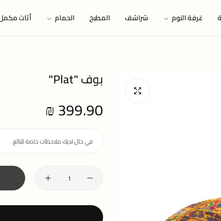
ة
غرفة النوم
شراشف
المطبخ
الحمام
أثاث مكمل
399.90 ₪
Regular
price